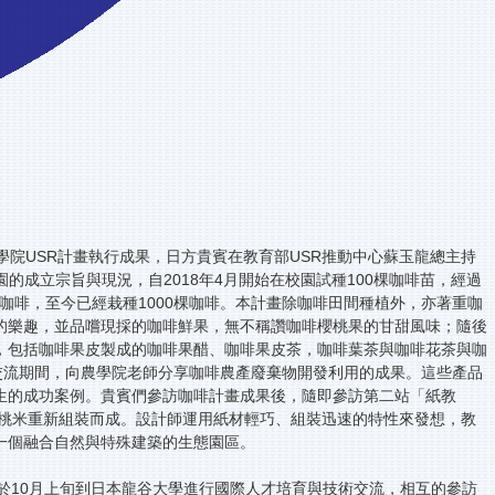
學院USR計畫執行成果，日方貴賓在教育部USR推動中心蘇玉龍總主持
成立宗旨與現況，自2018年4月開始在校園試種100棵咖啡苗，經過
咖啡，至今已經栽種1000棵咖啡。本計畫除咖啡田間種植外，亦著重咖
的樂趣，並品嚐現採的咖啡鮮果，無不稱讚咖啡櫻桃果的甘甜風味；隨後
，包括咖啡果皮製成的咖啡果醋、咖啡果皮茶，咖啡葉茶與咖啡花茶與咖
交流期間，向農學院老師分享咖啡農產廢棄物開發利用的成果。這些產品
生的成功案例。貴賓們參訪咖啡計畫成果後，隨即參訪第二站「紙教
移至桃米重新組裝而成。設計師運用紙材輕巧、組裝迅速的特性來發想，教
一個融合自然與特殊建築的生態園區。
計於10月上旬到日本龍谷大學進行國際人才培育與技術交流，相互的參訪