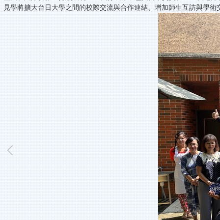
見學將擴大台日大學之間的校際交流與合作連結、增加師生互訪與學術交