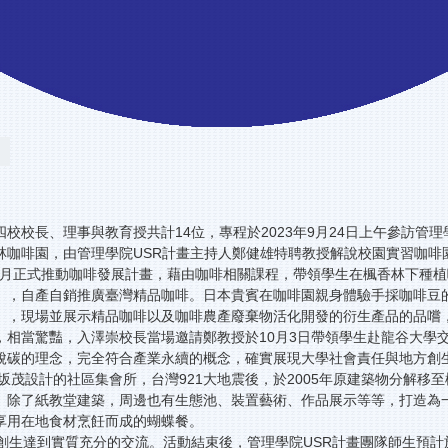
校長、理事與教育授共計14位，專程於2023年9月24日上午參訪管理
咖啡園，由管理學院USR計畫主持人鄭健雄特聘教授解說校園實習咖啡園的
年4月正式推動咖啡發展計畫，藉由咖啡相關課程，帶領學生在楓香林下種植
」，自產自銷推廣臺灣精品咖啡。日本貴賓在咖啡園親身體驗手採咖啡豆
」，現場並展示精品咖啡以及咖啡農產廢棄物活化開發的衍生產品的品嚐
，相當驚豔，入澤崇校長當場邀請鄭教授於10月3日帶領學生赴龍谷大學
脫碳的理念，完全符合產業永續的概念，確實展現大學社會責任與地方創
坂茂設計的社區集會所，台灣921大地震後，於2005年原建築物分解
。除了紙教堂建築，周邊也有生態池、裝置藝術、作品展示等等，打造為
享用在地食材烹飪而成的蝴蝶餐。
方創生達到實質充分的交流。活動結束後，管理學院USR計畫團隊師生預