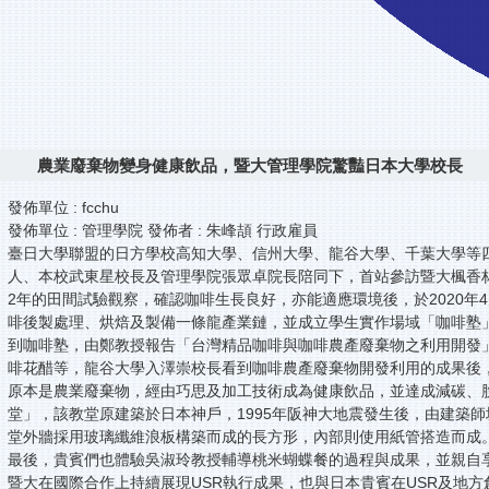
農業廢棄物變身健康飲品，暨大管理學院驚豔日本大學校長
發佈單位 :
fcchu
發佈單位 : 管理學院 發佈者 : 朱峰頡 行政雇員
臺日大學聯盟的日方學校高知大學、信州大學、龍谷大學、千葉大學等四校
人、本校武東星校長及管理學院張眾卓院長陪同下，首站參訪暨大楓香林
2年的田間試驗觀察，確認咖啡生長良好，亦能適應環境後，於2020
啡後製處理、烘焙及製備一條龍產業鏈，並成立學生實作場域「咖啡塾
到咖啡塾，由鄭教授報告「台灣精品咖啡與咖啡農產廢棄物之利用開發
啡花醋等，龍谷大學入澤崇校長看到咖啡農產廢棄物開發利用的成果後
原本是農業廢棄物，經由巧思及加工技術成為健康飲品，並達成減碳、
堂」，該教堂原建築於日本神戶，1995年阪神大地震發生後，由建築師
堂外牆採用玻璃纖維浪板構築而成的長方形，內部則使用紙管搭造而成
最後，貴賓們也體驗吳淑玲教授輔導桃米蝴蝶餐的過程與成果，並親自
暨大在國際合作上持續展現USR執行成果，也與日本貴賓在USR及地