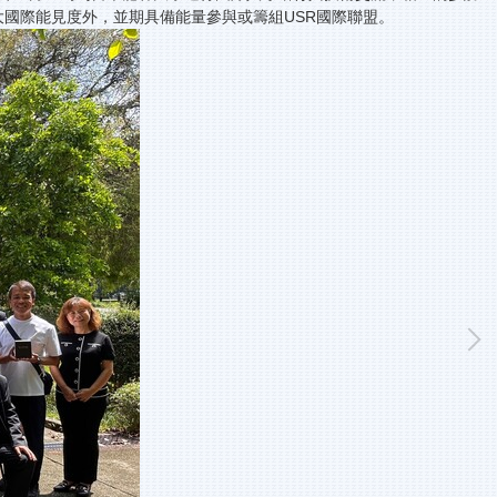
大國際能見度外，並期具備能量參與或籌組USR國際聯盟。