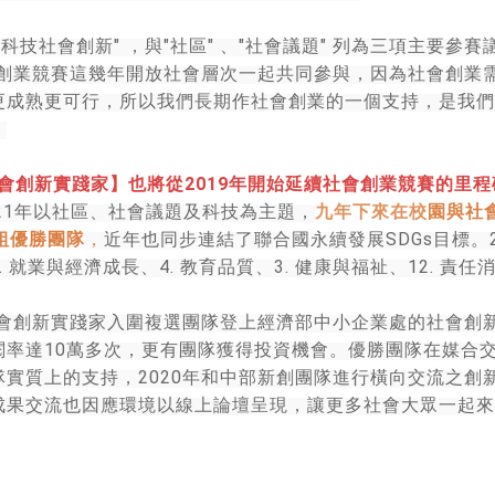
"
"
"
"
"
"
科技社會創新
，與
社區
、
社會議題
列為三項主要參賽
創業競賽這幾年開放社會層次一起共同參與，因為社會創業
更成熟更可行，所以我們長期作社會創業的一個支持，是我們
。
2019
會創新實踐家】也將從
年開始延續社會創業競賽的里程
21
年以社區、社會議題及科技為主題，
九年下來在校
園與社
SDGs
組優勝團隊
，
近年也同步連結了聯合國永續發展
目標。
.
4.
3.
12.
就業與經濟成長、
教育品質、
健康與福祉、
責任
會創新實踐家入圍複選團隊登上經濟部中小企業處的社會創
10
閱率達
萬多次，更有團隊獲得投資機會。優勝團隊在媒合
2020
隊實質上的支持，
年和中部新創團隊進行橫向交流之創
成果交流也因應環境以線上論壇呈現，讓更多社會大眾一起來