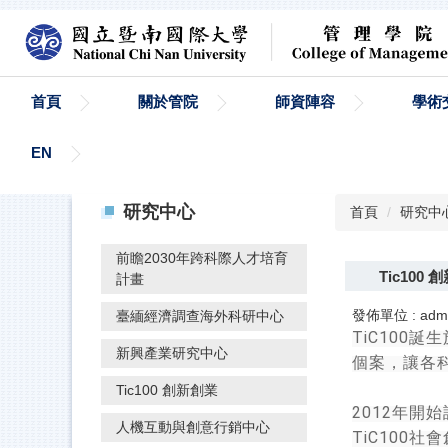
跳
到
主
要
內
首頁
關於管院
師資陣容
學術
容
區
EN
研究中心
首頁
研究中
前瞻2030年跨科際人才培育
Tic100
計畫
發佈單位 :
adm
臺緬經濟調查海外科研中心
TiC100
誕生
新興產業研究中心
個案，讓各
Tic100 創新創業
2012
年開始
人機互動與創意行銷中心
TiC100
社會