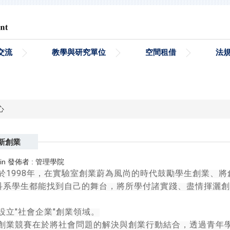
交流
教學與研究單位
空間租借
法
心
 創新創業
in
發佈者 :
管理學院
1998
於
年，在實驗室創業蔚為風尚的時代鼓勵學生創業、將
科系學生都能找到自己的舞台，將所學付諸實踐、盡情揮灑創
"
"
設立
社會企業
創業領域。
創業競賽在於將社會問題的解決與創業行動結合，透過青年