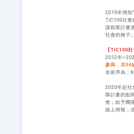
2019
年增加
TiC100
社會
讓創業計畫
社會的種子
TiC100
【
社
2012
~20
年
54
參與，共
8
名依序為：
2020
年起社
隊計畫的點
會，給予團
線上簡報，