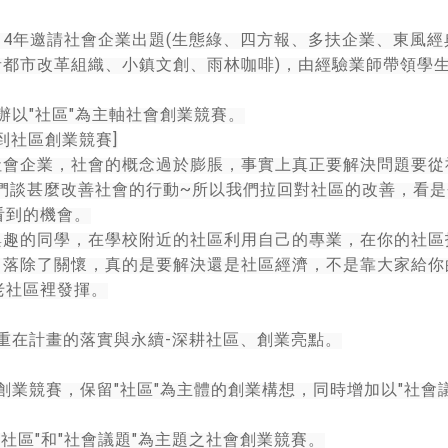
14
(
年邀請社會企業出題
生態綠、四方報、多扶企業、東風經
)
者都市改革組織、小鎮文創、雨林咖啡
，由經驗業師帶領學
"
"
辦以
社區
為主軸社會創業競賽。
]
到社區創業競賽
社會企業，社會的概念過於膨脹，事實上真正要解決問題要從
~
們談甚麼改善社會的行動
所以我們拉回對社區的改善，看是
看到的機會。
興趣的同學，在學校附近的社區利用自己的專業，在你的社區
角落除了關懷，真的是要解決還是社區經濟，不是靠大家給你
老社區裡發揮。
-
重在計畫的落實與永續
深耕社區、創業亮點。
"
"
"
創業競賽，保留
社區
為主體的創業構想，同時增加以
社會
"
"
"
"
社區
和
社會議題
為主題之社會創業競賽。