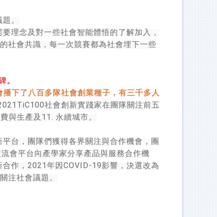
議題。
需要理念及對一些社會智能體悟的了解加入，
的社會共識，每一次競賽都為社會埋下一些
碑。
會播下了八百多隊社會創業種子，有三千多人
2021TiC100
社會創新實踐家在團隊關注前五
11.
消費與生產及
永續城市。
新平台，團隊們獲得各界關注與合作機會，團
交流會平台向產學家分享產品與服務合作機
2021
​COVID-19
新合作，
年因
影響，決選改為
關注社會議題。