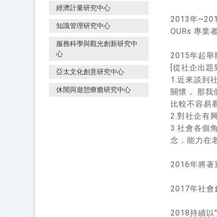
經濟計量研究中心
2013
~20
年
知識管理研究中心
OURs
專業
服務科學與觀光創新研究中
心
2015
年起舉
[
從社企出題
亞太文化創意研究中心
1.
近來談到
休閒與遊憩療癒研究中心
關懷，
那我
比較不容易
2.
對社企有
3.
社會各個
念，能力在
2016
年將著
2017
年社會
2018
持續以