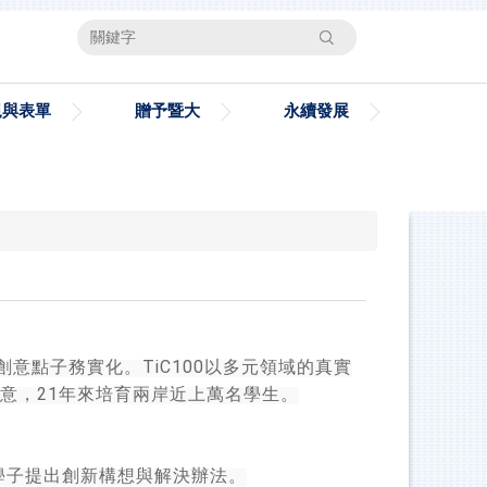
搜尋
規與表單
贈予暨大
永續發展
TiC100
創意點子務實化。
以多元領域的真實
21
意，
年來培育兩岸近上萬名學生。
學子提出創新構想與解決辦法。