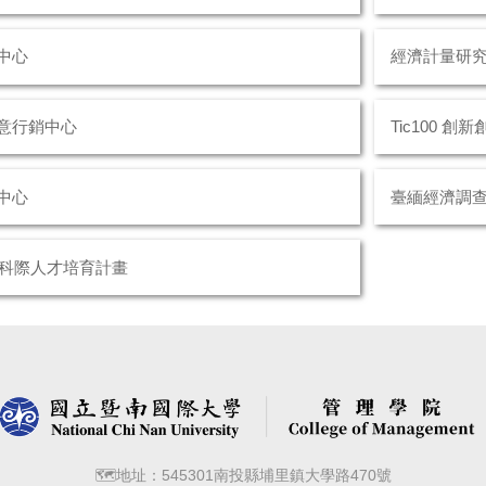
中心
經濟計量研
意行銷中心
Tic100 創新
中心
臺緬經濟調
跨科際人才培育計畫
🗺️地址：545301南投縣埔里鎮大學路470號