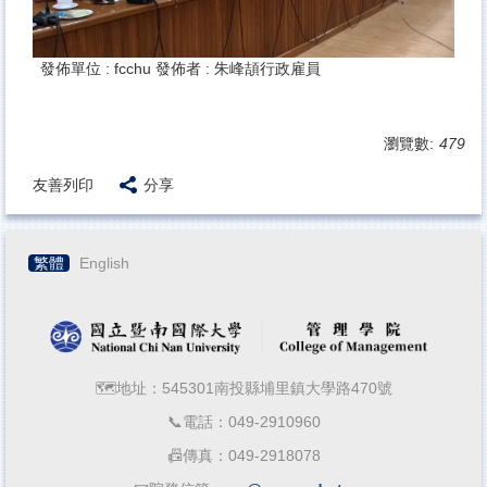
發佈單位 :
fcchu
發佈者 :
朱峰頡行政雇員
瀏覽數:
479
友善列印
分享
繁體
English
🗺️地址：545301南投縣埔里鎮大學路470號
📞電話：049-2910960
📠傳真：049-2918078