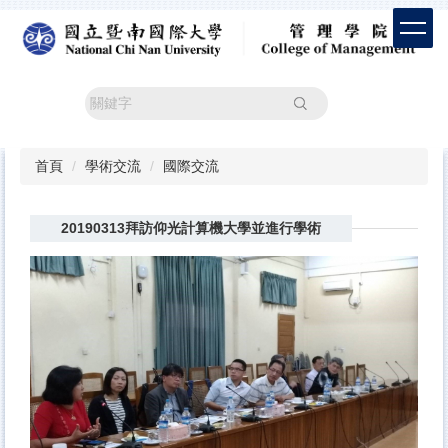
跳
到
主
要
內
搜尋
容
區
首頁
學術交流
國際交流
20190313拜訪仰光計算機大學並進行學術