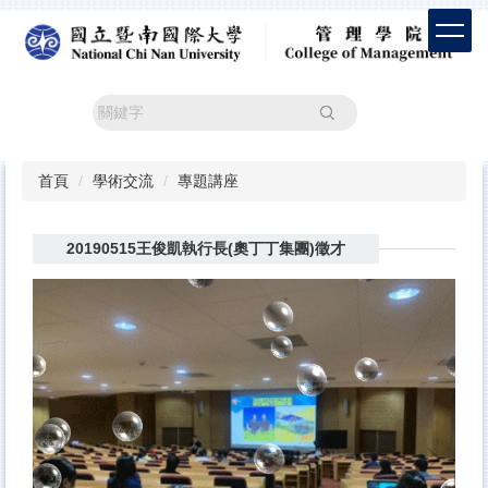
跳
到
主
要
內
搜尋
容
區
首頁
學術交流
專題講座
20190515王俊凱執行長(奧丁丁集團)徵才