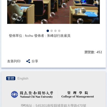
發佈單位 :
fcchu
發佈者 :
朱峰頡行政雇員
瀏覽數:
451
友善列印
分享
繁體
English
🗺️地址：545301南投縣埔里鎮大學路470號