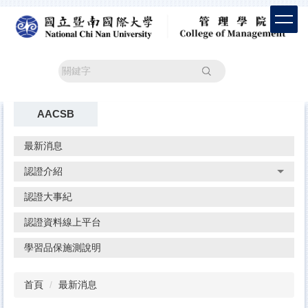
跳
到
主
要
內
搜尋
容
區
AACSB
最新消息
認證介紹
認證大事紀
認證資料線上平台
學習品保施測說明
首頁
最新消息